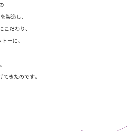
の
を製造し、
anにこだわり、
モットーに、
。
。
上げてきたのです。